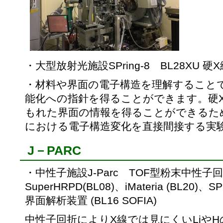
・大型放射光施設SPring-8 BL28XU 
・材料や界面の電子構造を理解すること
能化への指針を得ることができます。硬
もれた界面の情報を得ることができるた
における電子構造変化を直接間接する実
J－PARC
・中性子施設J-Parc TOF型粉末中性子
SuperHRPD(BL08)、iMateria (BL20)
界面解析装置 (BL16 SOFIA)
中性子回折によりX線では見にくいLiや