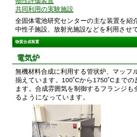
物性評価装置
共同利用の実験施設
全固体電池研究センターの主な装置を紹
中性子施設、放射光施設などを利用させ
物質合成装置
電気炉
無機材料合成に利用する管状炉、マッフ
揃えています。100˚Cから1750˚Cま
ます。合成雰囲気を制御するフランジも
るようになっています。