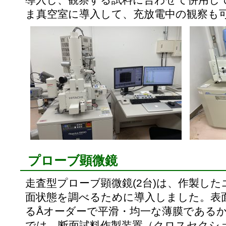
ま真空室に導入して、充放電中の観察も
プローブ顕微鏡
走査型プローブ顕微鏡(2台)は、作製し
面状態を調べるために導入しました。表
るÅオーダーで平滑・均一な薄膜である
では、断面試料作製装置（クロスセクシ